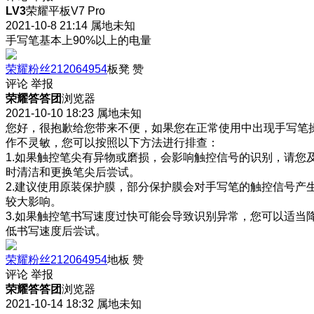
LV3
荣耀平板V7 Pro
2021-10-8 21:14
属地未知
手写笔基本上90%以上的电量
荣耀粉丝212064954
板凳
赞
评论
举报
荣耀答答团
浏览器
2021-10-10 18:23
属地未知
您好，很抱歉给您带来不便，如果您在正常使用中出现手写笔
作不灵敏，您可以按照以下方法进行排查：
1.如果触控笔尖有异物或磨损，会影响触控信号的识别，请您
时清洁和更换笔尖后尝试。
2.建议使用原装保护膜，部分保护膜会对手写笔的触控信号产
较大影响。
3.如果触控笔书写速度过快可能会导致识别异常，您可以适当
低书写速度后尝试。
荣耀粉丝212064954
地板
赞
评论
举报
荣耀答答团
浏览器
2021-10-14 18:32
属地未知