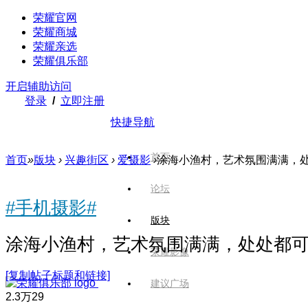
荣耀官网
荣耀商城
荣耀亲选
荣耀俱乐部
开启辅助访问
登录
/
立即注册
快捷导航
首页
首页
»
版块
›
兴趣街区
›
爱摄影
›
涂海小渔村，艺术氛围满满，
论坛
#手机摄影#
版块
涂海小渔村，艺术氛围满满，处处都
荣耀影像
[复制帖子标题和链接]
建议广场
2.3万
29