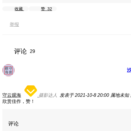
收藏
赞
32
举报
评论
29
守云观海
摄影达人
发表于 2021-10-8 20:00
属地未知
欣赏佳作，赞！
评论