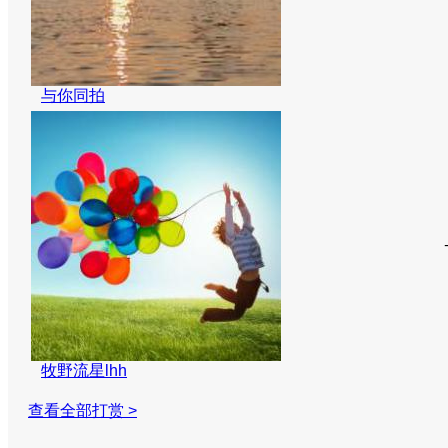
与你同拍
牧野流星lhh
查看全部打赏 >