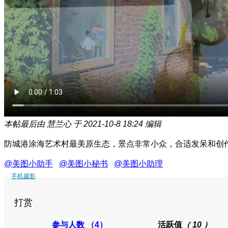
本帖最后由 慧兰心 于 2021-10-8 18:24 编辑
防城港涂海艺术村最美原生态，景点非常小众，合适发呆和创
@美图小助手
@美图小秘书
@美图小助理
手机摄影
打赏
参与人数
（4）
活跃值
（ 10 ）