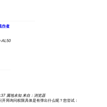
该作者
-AL50
:37
属地未知
来自：浏览器
问
开局询问权限具体是有弹出什么呢
？您尝试：
。