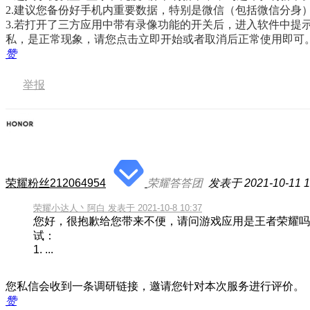
2.建议您备份好手机内
重要数据，特别是微信（包括微信分身
3.若打开了
三方应用中带有录像功能的开关后，进入软件中提示
私，是正常现象，请您点击立即开始或者取消后正常使用即可
赞
举报
荣耀粉丝212064954
荣耀答答团
发表于 2021-10-11 1
荣耀小达人丶阿白 发表于 2021-10-8 10:37
您好，很抱歉给您带来不便，请问游戏应用是王者荣耀吗
试：
1. ...
您私信会收到一条调研链接，邀请您针对本次服务进行评价。
赞