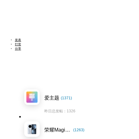
发表
打赏
分享
爱主题
(1371)
昨日总发帖：1326
荣耀Magic7系列
(1263)