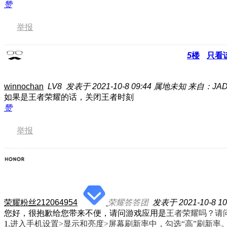
赞
举报
5
楼
只看
winnochan
LV8
发表于 2021-10-8 09:44
属地未知
来自：JAD
如果是王者荣耀的话，关闭王者时刻
赞
举报
荣耀粉丝212064954
荣耀答答团
发表于 2021-10-8 10
您好，很抱歉给您带来不便，请问游戏应用是
王者荣耀
吗？请
1.
进入手机设置>显示和亮度>屏幕刷新率中，勾选“高”刷新率