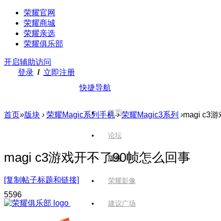
荣耀官网
荣耀商城
荣耀亲选
荣耀俱乐部
开启辅助访问
登录
/
立即注册
快捷导航
首页
首页
»
版块
›
荣耀Magic系列手机
›
荣耀Magic3系列
›
magi c
论坛
magi c3游戏开不了90帧怎么回事
版块
[复制帖子标题和链接]
荣耀影像
559
6
建议广场