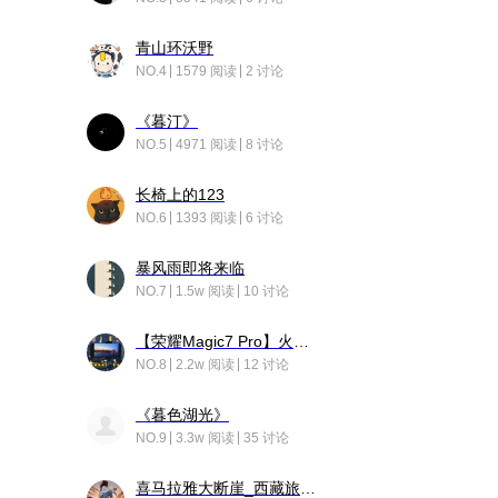
青山环沃野
NO.4
1579 阅读
2 讨论
《暮汀》
NO.5
4971 阅读
8 讨论
长椅上的123
NO.6
1393 阅读
6 讨论
暴风雨即将来临
NO.7
1.5w 阅读
10 讨论
【荣耀Magic7 Pro】火舞惊鸿
NO.8
2.2w 阅读
12 讨论
《暮色湖光》
NO.9
3.3w 阅读
35 讨论
喜马拉雅大断崖_西藏旅行日记