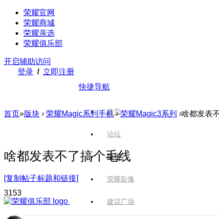
荣耀官网
荣耀商城
荣耀亲选
荣耀俱乐部
开启辅助访问
登录
/
立即注册
快捷导航
首页
首页
»
版块
›
荣耀Magic系列手机
›
荣耀Magic3系列
›
啥都发表
论坛
啥都发表不了搞个毛线
版块
[复制帖子标题和链接]
荣耀影像
315
3
建议广场