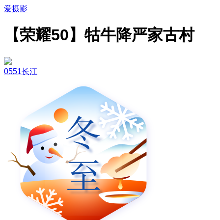
爱摄影
【荣耀50】牯牛降严家古村
0551长江