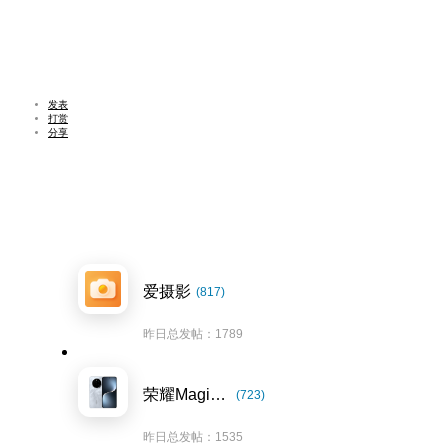
发表
打赏
分享
爱摄影
(817)
昨日总发帖：1789
荣耀Magic7系列
(723)
昨日总发帖：1535