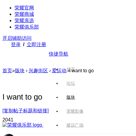
荣耀官网
荣耀商城
荣耀亲选
荣耀俱乐部
开启辅助访问
登录
/
立即注册
快捷导航
首页
首页
»
版块
›
兴趣街区
›
爱运动
›
I want to go
论坛
I want to go
版块
[复制帖子标题和链接]
荣耀影像
204
1
建议广场