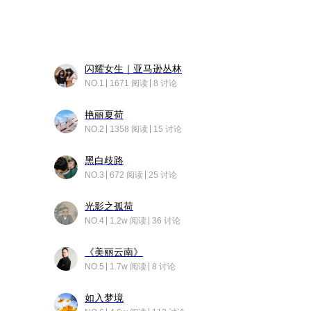
闪耀女生｜亚马逊丛林
NO.1
1671 阅读
8 讨论
艳丽夏荷
NO.2
1358 阅读
15 讨论
黑白歧路
NO.3
672 阅读
25 讨论
光影之孤荷
NO.4
1.2w 阅读
36 讨论
《美丽云南》
NO.5
1.7w 阅读
8 讨论
如入梦境