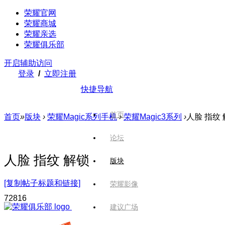
荣耀官网
荣耀商城
荣耀亲选
荣耀俱乐部
开启辅助访问
登录
/
立即注册
快捷导航
首页
首页
»
版块
›
荣耀Magic系列手机
›
荣耀Magic3系列
›
人脸 指纹
论坛
人脸 指纹 解锁
版块
[复制帖子标题和链接]
荣耀影像
728
16
建议广场