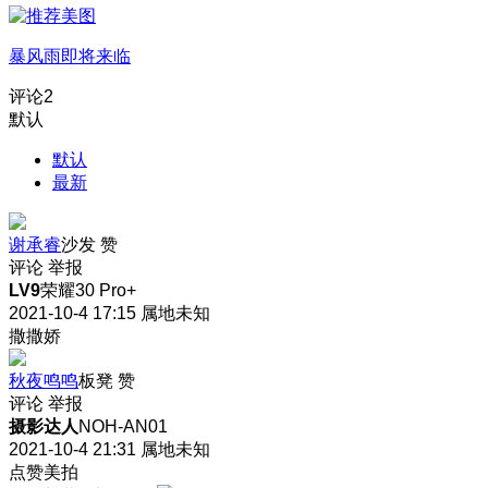
暴风雨即将来临
评论
2
默认
默认
最新
谢承睿
沙发
赞
评论
举报
LV9
荣耀30 Pro+
2021-10-4 17:15
属地未知
撒撒娇
秋夜鸣鸣
板凳
赞
评论
举报
摄影达人
NOH-AN01
2021-10-4 21:31
属地未知
点赞美拍