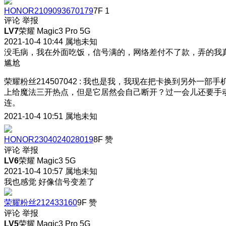
HONOR2109093670179
7F
1
评论
举报
LV7
荣耀 Magic3 Pro 5G
2021-10-4 10:44
属地未知
没毛病，我在外面吃饭，信号满的，网络差付不了款，弄的我
尴尬
荣耀粉丝214507042
:
我也是我，我现在把卡换到另外一部手
上给魔法三开热点，但是它居然会自己断开？过一会儿还要手
连。
2021-10-4 10:51
属地未知
HONOR2304024028019
8F
赞
评论
举报
LV6
荣耀 Magic3 5G
2021-10-4 10:57
属地未知
我也感觉 好像信号变差了
荣耀粉丝212433160
9F
赞
评论
举报
LV5
荣耀 Magic3 Pro 5G