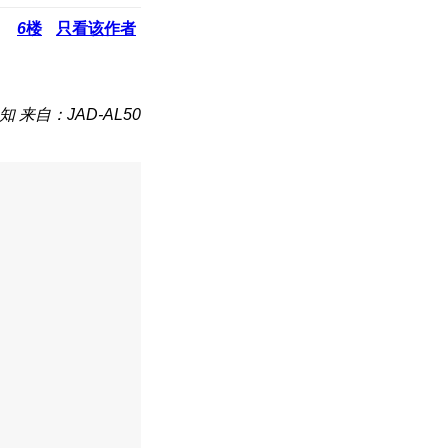
6
楼
只看该作者
知
来自：JAD-AL50