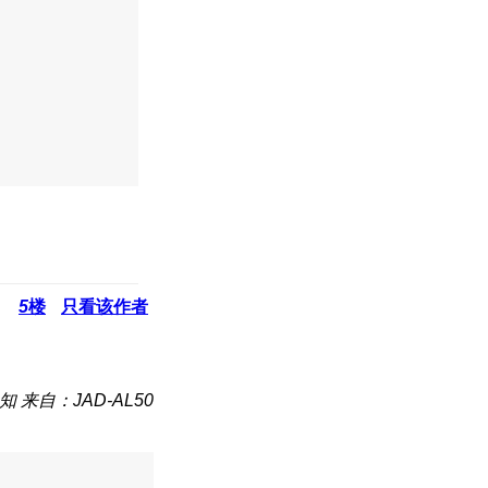
5
楼
只看该作者
知
来自：JAD-AL50