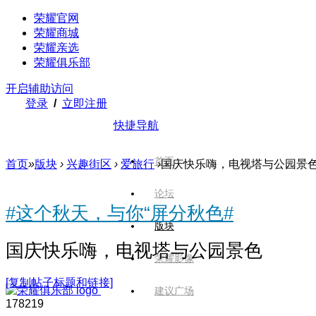
荣耀官网
荣耀商城
荣耀亲选
荣耀俱乐部
开启辅助访问
登录
/
立即注册
快捷导航
首页
首页
»
版块
›
兴趣街区
›
爱旅行
›
国庆快乐嗨，电视塔与公园景
论坛
#这个秋天，与你“屏分秋色#
版块
国庆快乐嗨，电视塔与公园景色
荣耀影像
[复制帖子标题和链接]
建议广场
1782
19