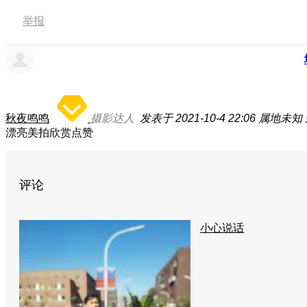
举报
秋夜鸣鸣
摄影达人
发表于 2021-10-4 22:06
属地未知
漂亮美拍欣赏点赞
评论
小心说话