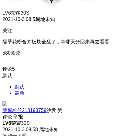
LV6
荣耀30S
2021-10-3 08:53
属地未知
关注
隔壁花粉合并板块全乱了，等哪天分回来再去看看
580阅读
评论
5
默认
默认
最新
荣耀粉丝213193759
沙发
赞
评论
举报
LV6
荣耀30S
2021-10-3 08:58
属地未知
欢迎一下呗