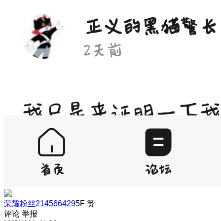
荣耀粉丝214566429
5F
赞
评论
举报