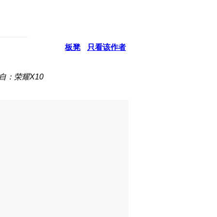
板凳
只看该作者
自：荣耀X10