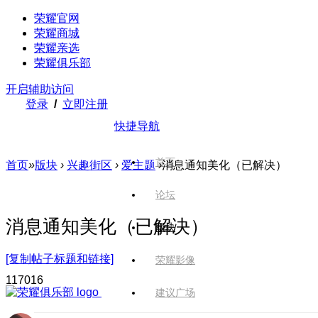
荣耀官网
荣耀商城
荣耀亲选
荣耀俱乐部
开启辅助访问
登录
/
立即注册
快捷导航
首页
首页
»
版块
›
兴趣街区
›
爱主题
›
消息通知美化（已解决）
论坛
消息通知美化（已解决）
版块
[复制帖子标题和链接]
荣耀影像
1170
16
建议广场