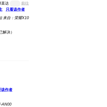
梯直达
前往
主
只看该作者
知
来自：荣耀X10
看该作者
-AN00