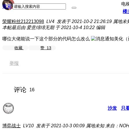
电
搜索
楼
荣耀粉丝212213098
LV4
发表于 2021-10-2 21:26:19
属地未
本帖最后由 爱意绵绵无期 于 2021-10-4 10:22 编辑
哪位大佬能说一下这个部分的代码怎么改么
收藏
赞
13
举报
评论
16
沙发
只
博弈战士
LV10
发表于 2021-10-3 00:09
属地未知
来自：NOH