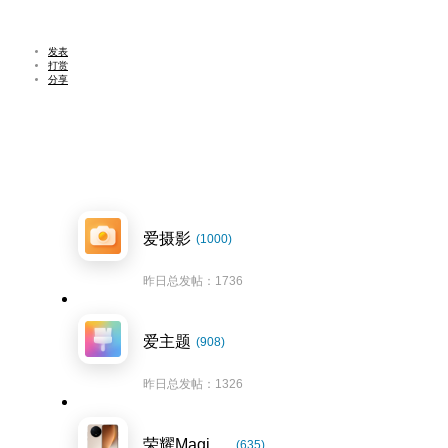
发表
打赏
分享
爱摄影
(1000)
昨日总发帖：1736
爱主题
(908)
昨日总发帖：1326
荣耀Magic8系列
(635)