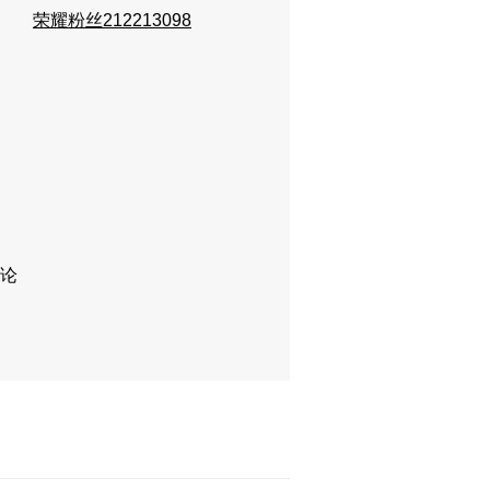
荣耀粉丝212213098
论