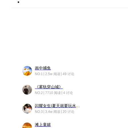
画中捕鱼
NO.1
2.5w 阅读
49 讨论
《雾轨穿山城》
NO.2
7710 阅读
4 讨论
闪耀女生|夏天就要玩水！！
NO.3
3.4w 阅读
20 讨论
滩上童嬉