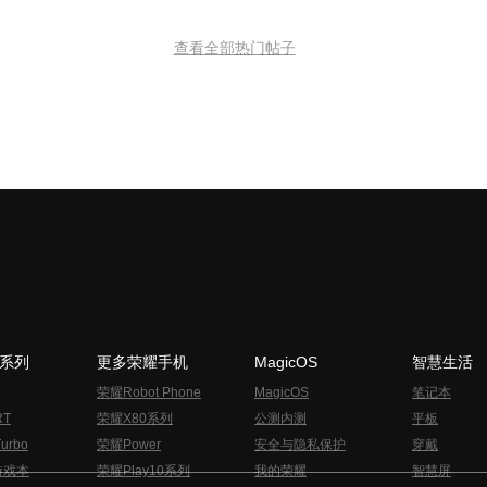
查看全部热门帖子
N系列
更多荣耀手机
MagicOS
智慧生活
荣耀Robot Phone
MagicOS
笔记本
RT
荣耀X80系列
公测内测
平板
urbo
荣耀Power
安全与隐私保护
穿戴
游戏本
荣耀Play10系列
我的荣耀
智慧屏