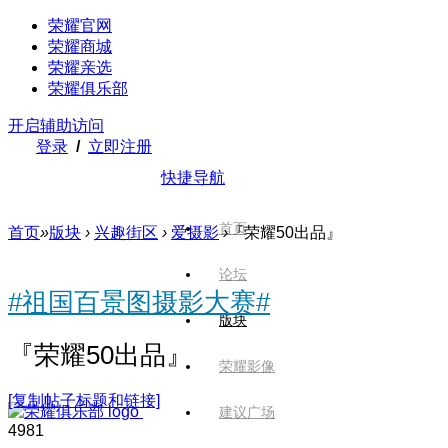
荣耀官网
荣耀商城
荣耀亲选
荣耀俱乐部
开启辅助访问
登录
/
立即注册
快捷导航
首页
首页
»
版块
›
兴趣街区
›
爱摄影
›
『荣耀50出品』
论坛
#祖国百景图摄影大赛#
版块
『荣耀50出品』
荣耀影像
[复制帖子标题和链接]
建议广场
498
1