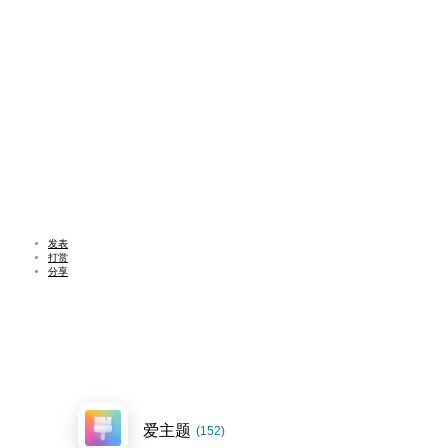
发表
打赏
分享
爱主题
(152)