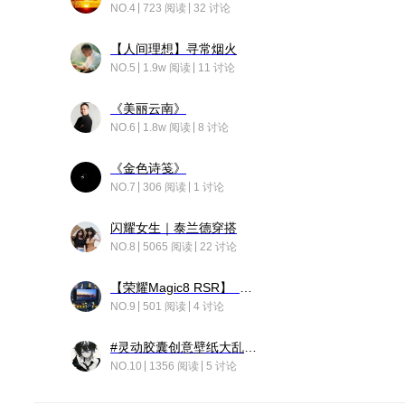
NO.4
723 阅读
32 讨论
【人间理想】寻常烟火
NO.5
1.9w 阅读
11 讨论
《美丽云南》
NO.6
1.8w 阅读
8 讨论
《金色诗笺》
NO.7
306 阅读
1 讨论
闪耀女生｜泰兰德穿搭
NO.8
5065 阅读
22 讨论
【荣耀Magic8 RSR】 穹影
NO.9
501 阅读
4 讨论
#灵动胶囊创意壁纸大乱斗#脑洞不限形式，灵感不分边界，体验追赛的快乐！
NO.10
1356 阅读
5 讨论