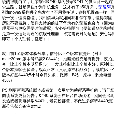
说的很明白了，让荣耀和&#40;华为独家&#41;的供应商一起谋
求生路，就是保住华为手机业务，这才有了p50系列，
荣耀50
列和nove9系列哪个先发布？不用我多说，参数配置都一样，
说一次，懂得都懂，我相信华为就如同我相信荣耀，懂得都懂
所以不要着急，硬件支持的前提下华为有的荣耀也会有（因为
理器平台更换需要时间适配）安心等待即可（要知道华为和荣
是第一次适配高通的旗舰处理器，肯定需要时间适配）安心等
即可！个人理解，轻喷！！！！
就目前151版本体验分享，信号比上个版本有提升（对比
mate20pro 版本号鸿蒙2.0&#41;，拍照光线充足有提升，夜拍
夸（比上个版本明显退步），发热控制比上个版本好，原神比
个版本掉帧会多些，战双正常（只玩原神和战双），续航比上
版本好些&#40;5小时今日头条，微博，B站，原神，剩余电量
45%）
PS:刚更新完系统版本或者第一次用华为荣耀系手机的，请仔
阅读系统更新公告，&#40;系统会在后台自动优化，期间会出
发热或者耗电异常&#41;，老花粉都懂，不做过多解释&#40;更
新公告都会备注&#41;