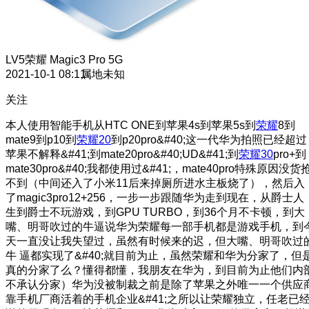
LV5
荣耀 Magic3 Pro 5G
2021-10-1 08:11
属地未知
关注
本人使用智能手机从HTC ONE到苹果4s到苹果5s到
荣耀
8到
mate9到p10到
荣耀20
到p20pro&#40;这一代华为拍照已经超过
苹果不解释&#41;到mate20pro&#40;UD&#41;到
荣耀30
pro+到
mate30pro&#40;我都使用过&#41;，mate40pro特殊原因没货
不到（中间还入了小米11后来掉厕所进水主板烧了），然后入
了magic3pro12+256，一步一步跟随华为走到现在，从爵士人
生到爵士不玩游戏，到GPU TURBO，到36个月不卡顿，到大
嘴、明哥吹过的牛逼说华为荣耀每一部手机都是游戏手机，到
天一直没让我失望过，虽然有时候来的迟，但大嘴、明哥吹过
牛 逼都实现了&#40;就目前为止，虽然荣耀和华为分家了，但
真的分家了么？懂得都懂，我朋友在华为，到目前为止他们内
不承认分家）华为没被制裁之前是除了苹果之外唯一一个供应
靠手机厂商活着的手机企业&#41;之所以让荣耀独立，任老已