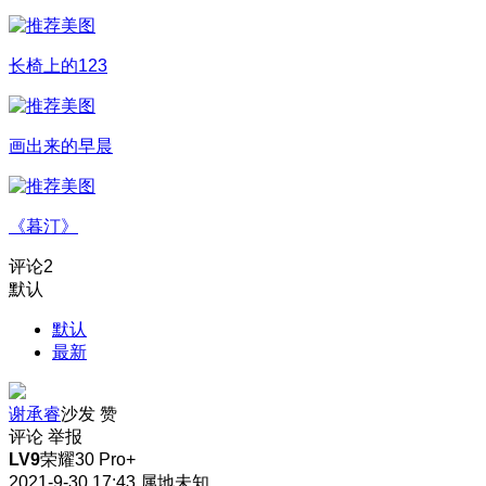
长椅上的123
画出来的早晨
《暮汀》
评论
2
默认
默认
最新
谢承睿
沙发
赞
评论
举报
LV9
荣耀30 Pro+
2021-9-30 17:43
属地未知