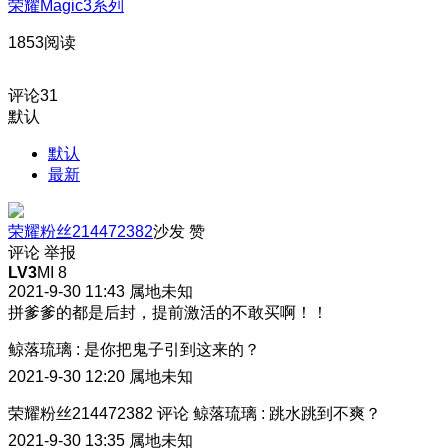
荣耀Magic3系列
1853阅读
评论
31
默认
默认
最新
荣耀粉丝214472382
沙发
赞
评论
举报
LV3
MI 8
2021-9-30 11:43
属地未知
拼爹爹的都是后封，提前激活的不敢买啊！！
鲸落琉璃
:
是你把鬼子引到这来的？
2021-9-30 12:20
属地未知
荣耀粉丝214472382
评论
鲸落琉璃
:
跳水跳到不爽？
2021-9-30 13:35
属地未知