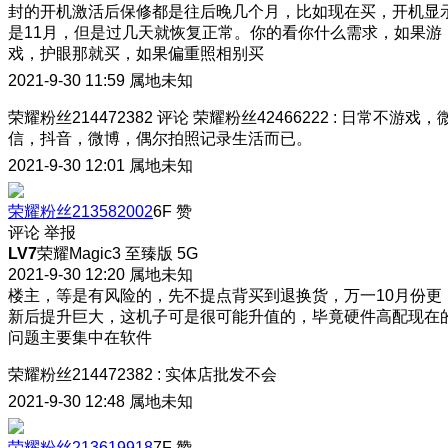
封的开机激活后保修都是往后晚几个月，比如现在买，开机显
是11月，但是过几天就恢复正常。你的看你什么需求，如果游
戏，护眼那就买，如果偏重照相别买
2021-9-30 11:59
属地未知
荣耀粉丝214472382
评论
荣耀粉丝42466222
:
日常不游戏，
信，抖音，微博，偶尔拍照记录生活而已。
2021-9-30 12:01
属地未知
荣耀粉丝213582002
6F
赞
评论
举报
LV7
荣耀Magic3 至臻版 5G
2021-9-30 12:20
属地未知
楼主，等是有风险的，先不提点背买到退换货，万一10月份更
新后提升巨大，这机子可是很可能升值的，毕竟硬件高配现在
问题主要集中在软件
荣耀粉丝214472382
:
实体店批发不会
2021-9-30 12:48
属地未知
荣耀粉丝213619918
7F
赞