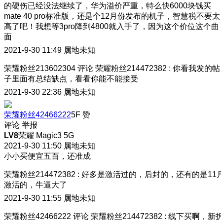
的硬伤已经没法继续了，华为溢价严重，特么快6000块钱买
mate 40 pro标准版，还是个12月份发布的机子，智慧税不要太
高了吧！我想等3pro降到4800就入手了，因为这个价位这个曲
面
2021-9-30 11:49
属地未知
荣耀粉丝213602304
评论
荣耀粉丝214472382
:
你看我发的帖
子里面有总结缺点，看看你能不能接受
2021-9-30 22:36
属地未知
荣耀粉丝42466222
5F
赞
评论
举报
LV8
荣耀 Magic3 5G
2021-9-30 11:50
属地未知
小小买便宜五百，还准成
荣耀粉丝214472382
:
好多是激活过的，后封的，还有的是11
激活的，牛逼大了
2021-9-30 11:55
属地未知
荣耀粉丝42466222
评论
荣耀粉丝214472382
:
线下买啊，新