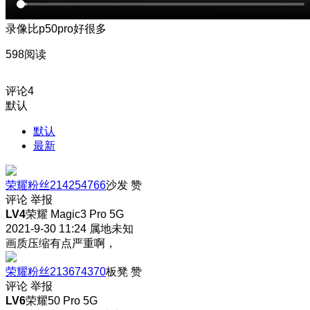
录像比p50pro好很多
598阅读
评论
4
默认
默认
最新
荣耀粉丝214254766
沙发
赞
评论
举报
LV4
荣耀 Magic3 Pro 5G
2021-9-30 11:24
属地未知
画质压缩有点严重啊，
荣耀粉丝213674370
板凳
赞
评论
举报
LV6
荣耀50 Pro 5G