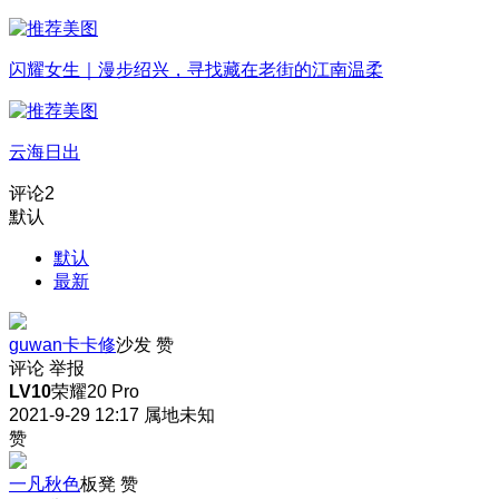
闪耀女生｜漫步绍兴，寻找藏在老街的江南温柔
云海日出
评论
2
默认
默认
最新
guwan卡卡修
沙发
赞
评论
举报
LV10
荣耀20 Pro
2021-9-29 12:17
属地未知
赞
一凡秋色
板凳
赞