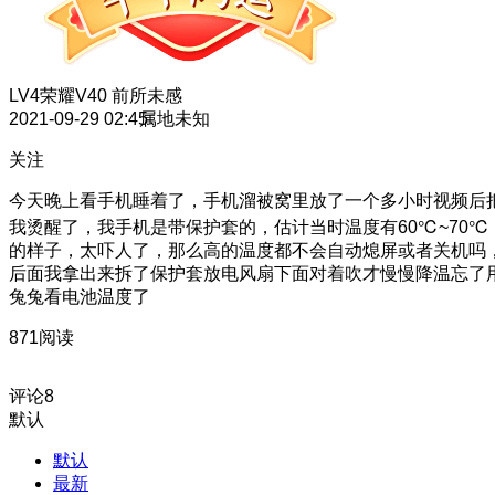
LV4
荣耀V40 前所未感
2021-09-29 02:45
属地未知
关注
今天晚上看手机睡着了，手机溜被窝里放了一个多小时视频后
我烫醒了，我手机是带保护套的，估计当时温度有60℃~70℃
的样子，太吓人了，那么高的温度都不会自动熄屏或者关机吗
后面我拿出来拆了保护套放电风扇下面对着吹才慢慢降温
忘了
兔兔看电池温度了
871阅读
评论
8
默认
默认
最新