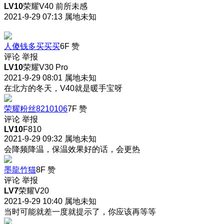
LV10
荣耀V40 前所未感
2021-9-29 07:13
属地未知
人傻钱多买买买
6F
赞
评论
举报
LV10
荣耀V30 Pro
2021-9-29 08:01
属地未知
在北方的冬天，V40就是暖手宝呀
荣耀粉丝8210106
7F
赞
评论
举报
LV10
F810
2021-9-29 09:32
属地未知
会降频降温，保温效果好的话，会更热
墨龍竹猫
8F
赞
评论
举报
LV7
荣耀V20
2021-9-29 10:40
属地未知
当时可能就差一度就提示了，你应该再等等