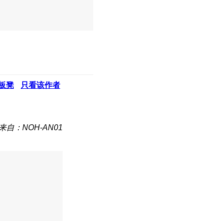
板凳
只看该作者
来自：NOH-AN01