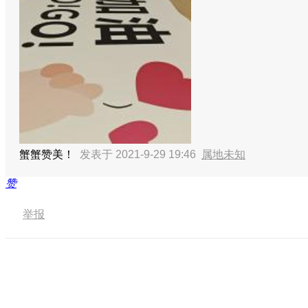
蟹蟹赞美！
发表于 2021-9-29 19:46
属地未知
赞
举报