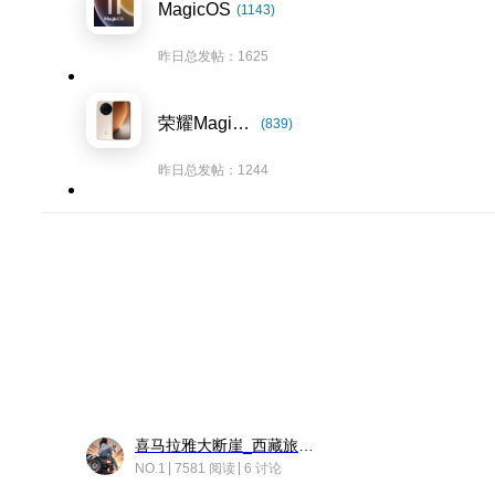
MagicOS
(1143)
昨日总发帖：1625
荣耀Magic8系列
(839)
昨日总发帖：1244
喜马拉雅大断崖_西藏旅行日记
NO.1
7581 阅读
6 讨论