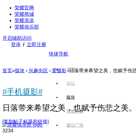
荣耀官网
荣耀商城
荣耀亲选
荣耀俱乐部
开启辅助访问
登录
/
立即注册
快捷导航
首页
首页
»
版块
›
兴趣街区
›
爱摄影
›
日落带来希望之美，也赋予伤
论坛
#手机摄影#
版块
日落带来希望之美，也赋予伤悲之美
荣耀影像
[复制帖子标题和链接]
建议广场
323
4