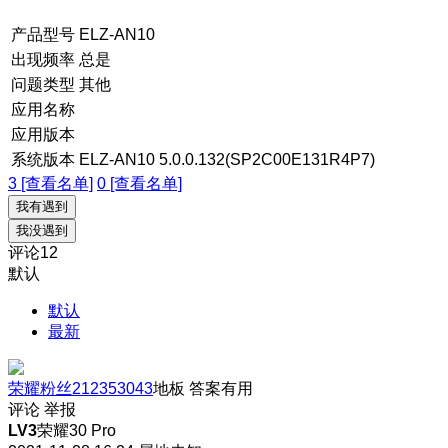
产品型号
ELZ-AN10
出现频率
总是
问题类型
其他
应用名称
应用版本
系统版本
ELZ-AN10 5.0.0.132(SP2C00E131R4P7)
3 [查看名单]
0 [查看名单]
我有遇到
我没遇到
评论
12
默认
默认
最新
荣耀粉丝212353043
地板
答案有用
评论
举报
LV3
荣耀30 Pro