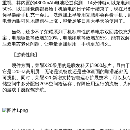
重视。其内置的4300mAh电池经过实测，14分钟就可以充电到
50%。以往睡觉前都要给手机插电的日子终于结束了，现在只
你早晨给手机充一会儿，洗漱加上早餐用完膳那会再看手机，
电量肉眼可见地蹭蹭往上涨，容量足够日常大半天的使用了。
当然，还少不了荣耀系列手机标志性的单电芯双回路快充
案，电池容量等效增加10%，电池续航等效增加5%，能有效解
决双电芯老化问题，让电量更加耐用，手机更加持久。
【游戏性能】
硬件方面，荣耀X20采用的是联发科天玑900芯片，且由于
它是120HZ高刷屏，无论是流畅度还是整体画面的顺滑感都无
可挑剔。同时，荣耀X20新增支持智慧运存扩展技术，可以从
储空间中多分配出2GB空间给运存，保障应用运行的流畅，为
的游戏手感保驾护航。