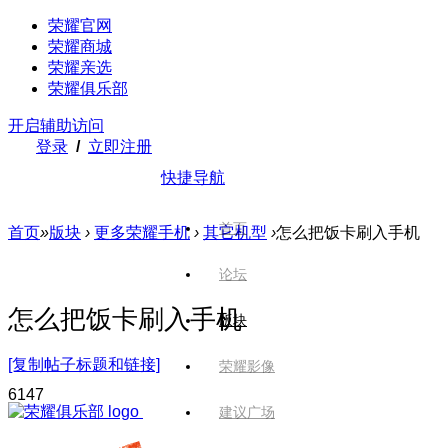
荣耀官网
荣耀商城
荣耀亲选
荣耀俱乐部
开启辅助访问
登录
/
立即注册
快捷导航
首页
首页
»
版块
›
更多荣耀手机
›
其它机型
›
怎么把饭卡刷入手机
论坛
怎么把饭卡刷入手机
版块
[复制帖子标题和链接]
荣耀影像
614
7
建议广场