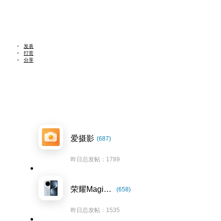
发表
打赏
分享
爱摄影
(687)
昨日总发帖：1789
荣耀Magic7系列
(658)
昨日总发帖：1535