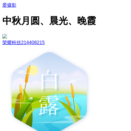
爱摄影
中秋月圆、晨光、晚霞
荣耀粉丝214408215