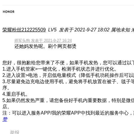
荣耀粉丝212225509
LV5
发表于 2021-9-27 18:02
属地未知
师军头狗 发表于 2021-9-27 16:24
还她妈发热呢。刷个网页都烫
您好，很抱歉给您带来了不便，如果手机发热，您可以通过以
1.进入手机管家>一键优化，检测手机状态并进行优化。
2.进入设置>电池，开启低电量模式（降低手机功耗操作后可
3.尽量避免边充电边使用手机，避免将手机放置在被子、毯
序。
4.重启手机。
5.如果仍然发热严重，请您备份好手机内重要数据，特别是微
店。
注：可以进入服务APP/我的荣耀APP中找到最近的服务中心，
赞
举报