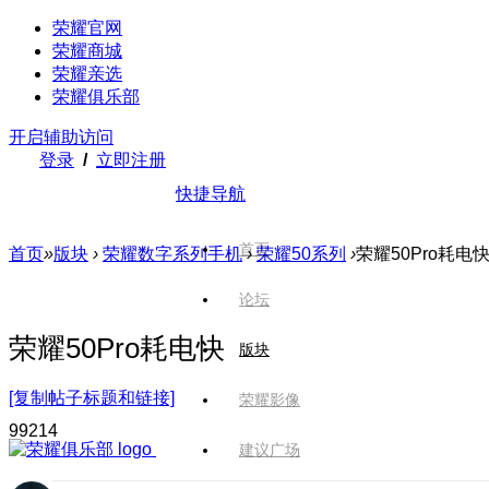
荣耀官网
荣耀商城
荣耀亲选
荣耀俱乐部
开启辅助访问
登录
/
立即注册
快捷导航
首页
首页
»
版块
›
荣耀数字系列手机
›
荣耀50系列
›
荣耀50Pro耗电
论坛
荣耀50Pro耗电快
版块
[复制帖子标题和链接]
荣耀影像
992
14
建议广场