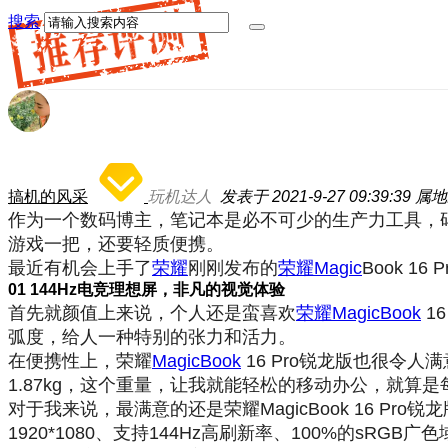
搜索
搞机的风采
玩机达人
发表于 2021-9-27 09:39:39
属地
作为一个数码博主，笔记本是必不可少的生产力工具，
游戏一把，还要轻质便携。
最近有机会上手了
荣耀
刚刚发布的
荣耀Magic
Book 
01 144Hz电竞理想屏，非凡的视觉体验
首先就颜值上来说，个人还是蛮喜欢
荣耀MagicBook
1
弧度，给人一种特别的张力和活力。
在便携性上，荣耀
MagicBook
16 Pro锐龙版也很令人满
1.87kg，这个重量，让我就能轻松的移动办公，就算
对于我来说，最满意的还是荣耀MagicBook 16 Pr
1920*1080、支持144Hz高刷新率、100%的sRG