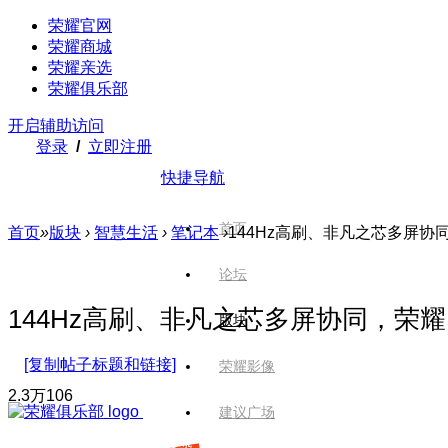
荣耀官网
荣耀商城
荣耀亲选
荣耀俱乐部
开启辅助访问
登录
/
立即注册
快捷导航
首页
首页
»
版块
›
智慧生活
›
笔记本
›
144Hz高刷、非凡之芯多屏协同，荣耀
论坛
144Hz高刷、非凡之芯多屏协同，荣耀Mag
版块
[复制帖子标题和链接]
荣耀影像
2.3万
106
建议广场