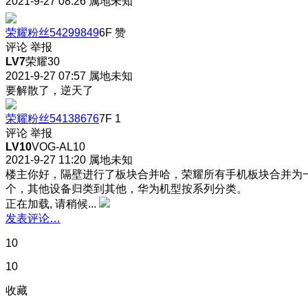
2021-9-27 08:26
属地未知
荣耀粉丝54299849
6F
赞
评论
举报
LV7
荣耀30
2021-9-27 07:57
属地未知
要解散了，逆天了
荣耀粉丝54138676
7F
1
评论
举报
LV10
VOG-AL10
2021-9-27 11:20
属地未知
楼主你好，隔壁进行了板块合并哈，荣耀所有手机板块合并为
个，其他设备归类到其他，华为机型按系列分类。
正在加载, 请稍候...
发表评论…
10
10
收藏