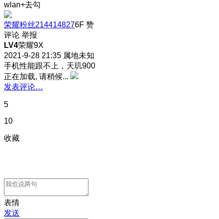
wlan+去勾
荣耀粉丝214414827
6F
赞
评论
举报
LV4
荣耀9X
2021-9-28 21:35
属地未知
手机性能跟不上，天玑900
正在加载, 请稍候...
发表评论…
5
10
收藏
表情
发送