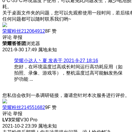
0℃-35℃环境温度下使用，可以避免此问题发生，减少电池损
耗。
关于桌面文件夹的问题，您可以先观察使用一段时间，若后续
任何问题都可以随时联系我们哟~
荣耀粉丝212064912
8F
赞
评论
举报
荣耀答答团
浏览器
2021-9-30 17:49
属地未知
荣耀小达人丶夏 发表于 2021-9-27 18:16
您好，在环境温度过高或长时间运行高功耗应用（如
拍照、录像、游戏等），整机温度过高可能触发热保
护功能 ...
您私信会收到一条调研链接，邀请您针对本次服务进行评价。
荣耀粉丝214551682
9F
赞
评论
举报
LV3
荣耀V30 Pro
2021-10-2 23:39
属地未知