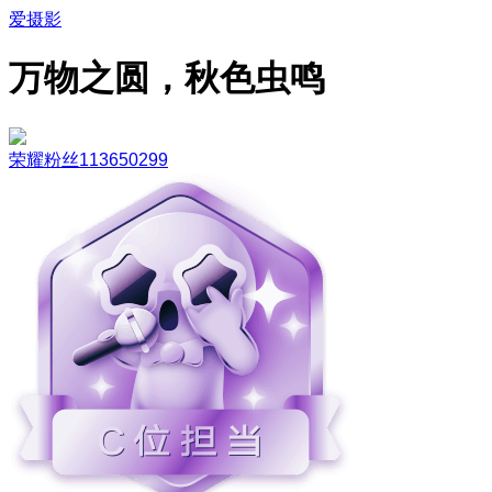
爱摄影
万物之圆，秋色虫鸣
荣耀粉丝113650299