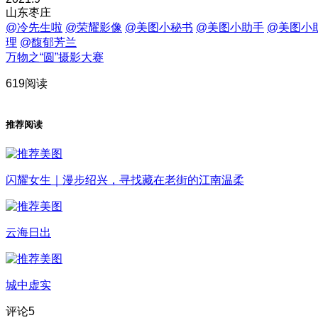
山东枣庄
@冷先生啦
@荣耀影像
@美图小秘书
@美图小助手
@美图小
理
@馥郁芳兰
万物之“圆”摄影大赛
619阅读
推荐阅读
闪耀女生｜漫步绍兴，寻找藏在老街的江南温柔
云海日出
城中虚实
评论
5