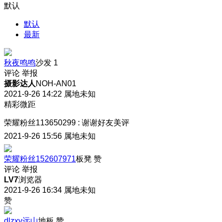
默认
默认
最新
秋夜鸣鸣
沙发
1
评论
举报
摄影达人
NOH-AN01
2021-9-26 14:22
属地未知
精彩微距
荣耀粉丝113650299
:
谢谢好友美评
2021-9-26 15:56
属地未知
荣耀粉丝152607971
板凳
赞
评论
举报
LV7
浏览器
2021-9-26 16:34
属地未知
赞
dlzxy远山
地板
赞