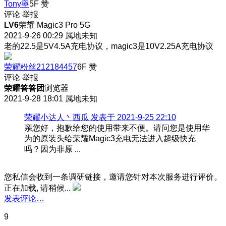
Tony寧
5F
赞
评论
举报
LV6
荣耀 Magic3 Pro 5G
2021-9-26 00:29
属地未知
老的22.5是5V4.5A充电协议，magic3是10V2.25A充电协议
荣耀粉丝212184457
6F
赞
评论
举报
荣耀答答团
浏览器
2021-9-28 18:01
属地未知
荣耀小达人丶西瓜 发表于 2021-9-25 22:10
亲您好，抱歉给您的使用带来不便。请问您是使用华
为的原装头给荣耀Magic3充电无法进入超级快充
吗？因为非原 ...
您私信会收到一条调研链接，邀请您针对本次服务进行评价。
正在加载, 请稍候...
发表评论…
9