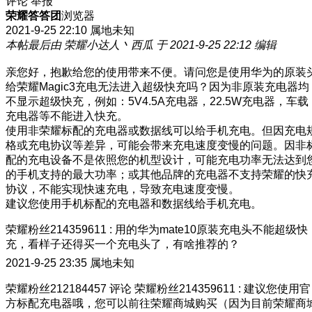
评论
举报
荣耀答答团
浏览器
2021-9-25 22:10
属地未知
本帖最后由 荣耀小达人丶西瓜 于 2021-9-25 22:12 编辑
亲您好，抱歉给您的使用带来不便。请问您是使用华为的原装
给荣耀Magic3充电无法进入超级快充吗？因为非原装充电器均
不显示超级快充，例如：5V4.5A充电器，22.5W充电器，车载
充电器等不能进入快充。
使用非荣耀标配的充电器或数据线可以给手机充电。但因充电
格或充电协议等差异，可能会带来充电速度变慢的问题。因非
配的充电设备不是依照您的机型设计，可能充电功率无法达到
的手机支持的最大功率；或其他品牌的充电器不支持荣耀的快
协议，不能实现快速充电，导致充电速度变慢。
建议您使用手机标配的充电器和数据线给手机充电。
荣耀粉丝214359611
:
用的华为mate10原装充电头不能超级快
充，看样子还得买一个充电头了，有啥推荐的？
2021-9-25 23:35
属地未知
荣耀粉丝212184457
评论
荣耀粉丝214359611
:
建议您使用官
方标配充电器哦，您可以前往荣耀商城购买（因为目前荣耀商