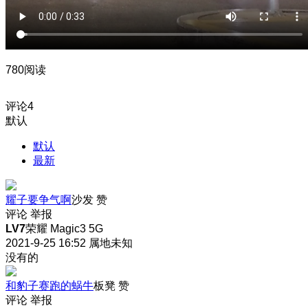
780阅读
评论
4
默认
默认
最新
耀子要争气啊
沙发
赞
评论
举报
LV7
荣耀 Magic3 5G
2021-9-25 16:52
属地未知
没有的
和豹子赛跑的蜗牛
板凳
赞
评论
举报