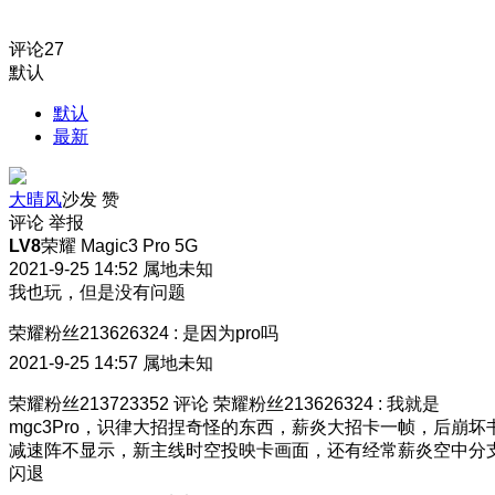
评论
27
默认
默认
最新
大晴风
沙发
赞
评论
举报
LV8
荣耀 Magic3 Pro 5G
2021-9-25 14:52
属地未知
我也玩，但是没有问题
荣耀粉丝213626324
:
是因为pro吗
2021-9-25 14:57
属地未知
荣耀粉丝213723352
评论
荣耀粉丝213626324
:
我就是
mgc3Pro，识律大招捏奇怪的东西，薪炎大招卡一帧，后崩坏
减速阵不显示，新主线时空投映卡画面，还有经常薪炎空中分
闪退