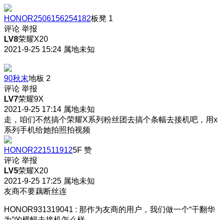
HONOR2506156254182
板凳
1
评论
举报
LV8
荣耀X20
2021-9-25 15:24
属地未知
90秋末
地板
2
评论
举报
LV7
荣耀9X
2021-9-25 17:14
属地未知
走，咱们不然搞个荣耀X系列粉丝团去搞个条幅去接机吧，用x
系列手机给她拍照拍视频
HONOR221511912
5F
赞
评论
举报
LV5
荣耀X20
2021-9-25 17:25
属地未知
友商不要藕断丝连
HONOR931319041
:
那作为友商的用户，我们做一个“干翻华
为”的横幅去接机怎么样。