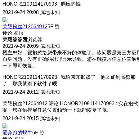
HONOR2109114170993
:
膈应的慌
2021-9-24 20:08
属地未知
荣耀粉丝212064912
5F
赞
评论
举报
荣耀答答团
浏览器
2021-9-24 20:09
属地未知
楼主您好，很抱歉给您带来不好的体验了。该问题是第三方应
自身问题，没有正确的处理显示导致。您在触摸屏任意位置触
一下即可恢复。
HONOR2109114170993
:
我给京东卸载了，他又蹦到高德那
了，那我就别下软件了呗
2021-9-24 20:12
属地未知
荣耀粉丝212064912
评论
HONOR2109114170993
:
实在抱歉
呢，您在触摸屏任意位置触动一下就能恢复了哦。
2021-9-24 20:15
属地未知
爱奔跑的蜗牛
6F
赞