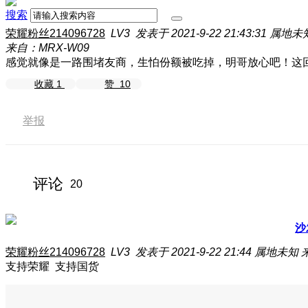
搜索
荣耀粉丝214096728
LV3
发表于 2021-9-22 21:43:31
属地未
来自：MRX-W09
感觉就像是一路围堵友商，生怕份额被吃掉，明哥放心吧！这
收藏
1
赞
10
举报
评论
20
沙
荣耀粉丝214096728
LV3
发表于 2021-9-22 21:44
属地未知
支持荣耀 支持国货