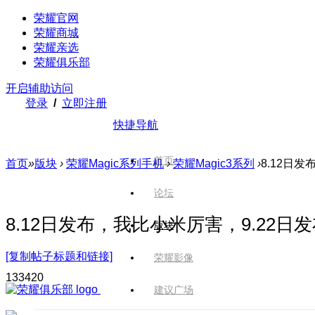
荣耀官网
荣耀商城
荣耀亲选
荣耀俱乐部
开启辅助访问
登录
/
立即注册
快捷导航
首页
首页
»
版块
›
荣耀Magic系列手机
›
荣耀Magic3系列
›
8.12日
论坛
8.12日发布，我比小米厉害，9.22
版块
[复制帖子标题和链接]
荣耀影像
1334
20
建议广场