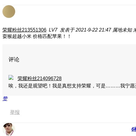
荣耀粉丝213551306
LV7
发表于 2021-9-22 21:47
属地未知
来
耍猴超越小米 价格匹配苹果！！
评论
荣耀粉丝214096728
唉，我还是观望吧！我是真想支持荣耀，可是………我宁愿买
赞
举报
6