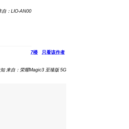
来自：LIO-AN00
7
楼
只看该作者
未知
来自：荣耀Magic3 至臻版 5G