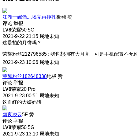
江湖一碗酒灬喝完再挣扎
板凳
赞
评论
举报
LV8
荣耀50 5G
2021-9-22 21:15
属地未知
这是拍的月饼吗？
荣耀粉丝212796585
:
我也想拥有大月亮，可是手机配置不允
2021-9-23 10:06
属地未知
荣耀粉丝182648338
地板
赞
评论
举报
LV6
荣耀20 Pro
2021-9-23 00:51
属地未知
这血红的大姨妈饼
幽夜凌云
5F
赞
评论
举报
LV8
荣耀50 5G
2021-9-23 13:10
属地未知