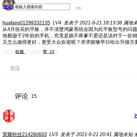
搜索
huafans01299332135
LV4
发表于 2021-9-21 18:13:38
属地
从4月份买的平板，并不清楚鸿蒙系统会因为此平板型号的问题
他都逊于2年前的手机，究竟是娘不疼爹不爱还是说对于一款
又怎么做得更好，更受大众欢迎呢？
求求能够早日给出升级方
收藏
赞
15
举报
评论
15
荣耀粉丝214280603
LV3
发表于 2021-9-21 20:41
属地未知