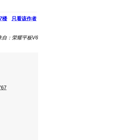
7
楼
只看该作者
来自：荣耀平板V6
767