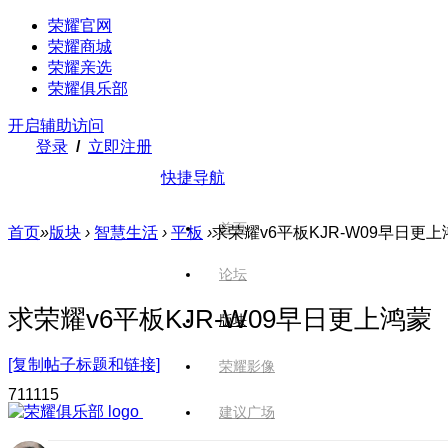
荣耀官网
荣耀商城
荣耀亲选
荣耀俱乐部
开启辅助访问
登录
/
立即注册
快捷导航
首页
首页
»
版块
›
智慧生活
›
平板
›
求荣耀v6平板KJR-W09早日更上
论坛
求荣耀v6平板KJR-W09早日更上鸿蒙
版块
[复制帖子标题和链接]
荣耀影像
7111
15
建议广场