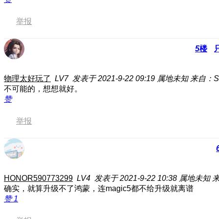
举报
5
楼
物理太好玩了
LV7
发表于 2021-9-22 09:19
属地未知
来自：S
不可能的，想想就好。
赞
举报
HONOR590773299
LV4
发表于 2021-9-22 10:38
属地未知
确实，就算升级不了鸿蒙，连magic5都不给升级就离谱
赞
1