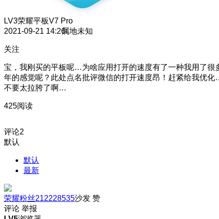
LV3
荣耀平板V7 Pro
2021-09-21 14:26
属地未知
关注
宝，我刚买的平板呢…为啥应用打开的速度有了一种我用了很
年的感觉呢？此处点名批评微信的打开速度昂！赶紧给我优化
不要太拉胯了啊…
425阅读
评论
2
默认
默认
最新
荣耀粉丝212228535
沙发
赞
评论
举报
LV5
浏览器