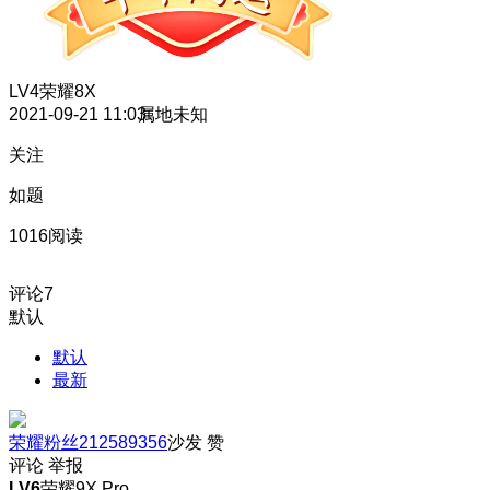
LV4
荣耀8X
2021-09-21 11:03
属地未知
关注
如题
1016阅读
评论
7
默认
默认
最新
荣耀粉丝212589356
沙发
赞
评论
举报
LV6
荣耀9X Pro