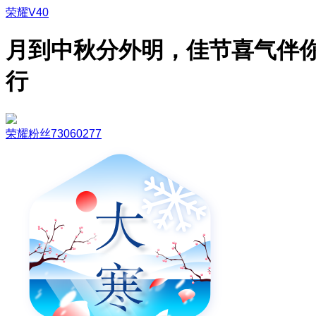
荣耀V40
月到中秋分外明，佳节喜气伴
行
荣耀粉丝73060277