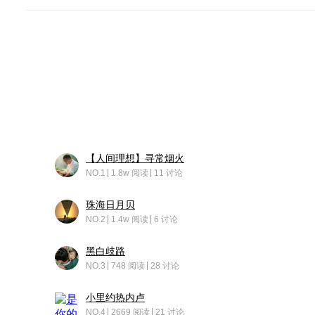
【人间理想】寻常烟火
NO.1
1.8w 阅读
11 讨论
珠海日月贝
NO.2
1.4w 阅读
6 讨论
黑白歧路
NO.3
748 阅读
28 讨论
小里约热内卢
NO.4
2669 阅读
21 讨论