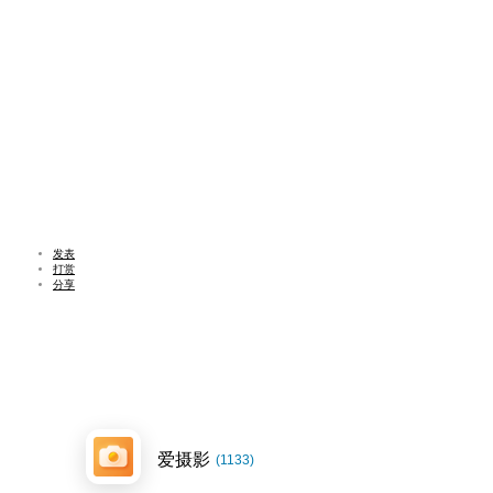
发表
打赏
分享
爱摄影
(1133)