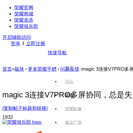
荣耀官网
荣耀商城
荣耀亲选
荣耀俱乐部
开启辅助访问
登录
/
立即注册
快捷导航
首页
首页
»
版块
›
更多荣耀手机
›
问题反馈
›
magic 3连接V7PR
论坛
magic 3连接V7PRO多屏协同，总是
版块
[复制帖子标题和链接]
荣耀影像
193
2
建议广场