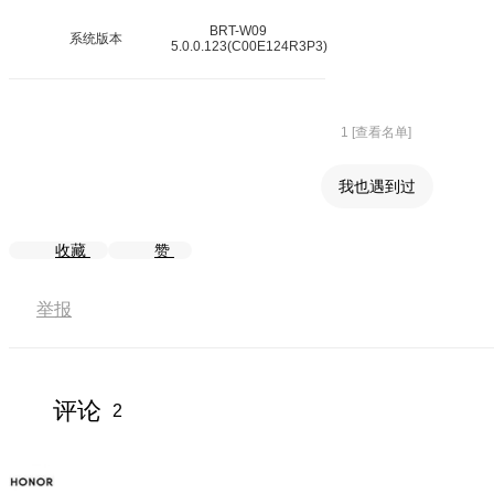
BRT-W09
系统版本
5.0.0.123(C00E124R3P3)
1 [查看名单]
我也遇到过
收藏
赞
举报
评论
2