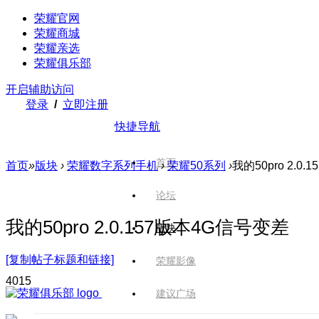
荣耀官网
荣耀商城
荣耀亲选
荣耀俱乐部
开启辅助访问
登录
/
立即注册
快捷导航
首页
首页
»
版块
›
荣耀数字系列手机
›
荣耀50系列
›
我的50pro 2.0
论坛
我的50pro 2.0.157版本4G信号变差
版块
[复制帖子标题和链接]
荣耀影像
401
5
建议广场