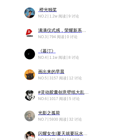
橙光独桨
NO.2
1.2w 阅读
9 讨论
满满仪式感，荣耀新系统增加了个升级故事
NO.3
794 阅读
0 讨论
《暮汀》
NO.4
1.1w 阅读
8 讨论
画出来的早晨
NO.5
3157 阅读
12 讨论
#灵动胶囊创意壁纸大乱斗#脑洞不限形式，灵感不分边界，体验追赛的快乐！
NO.6
1017 阅读
5 讨论
光影之孤荷
NO.7
5930 阅读
32 讨论
闪耀女生|夏天就要玩水！！