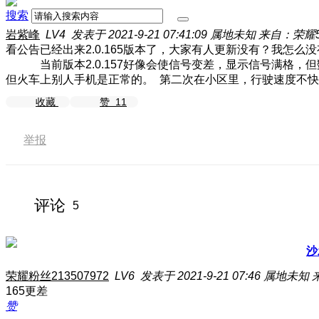
搜索
岩紫峰
LV4
发表于 2021-9-21 07:41:09
属地未知
来自：荣耀50
看公告已经出来2.0.165版本了，大家有人更新没有？我怎
当前版本2.0.157好像会使信号变差，显示信号满格，
但火车上别人手机是正常的。 第二次在小区里，行驶速度不快
收藏
赞
11
举报
评论
5
沙
荣耀粉丝213507972
LV6
发表于 2021-9-21 07:46
属地未知
165更差
赞