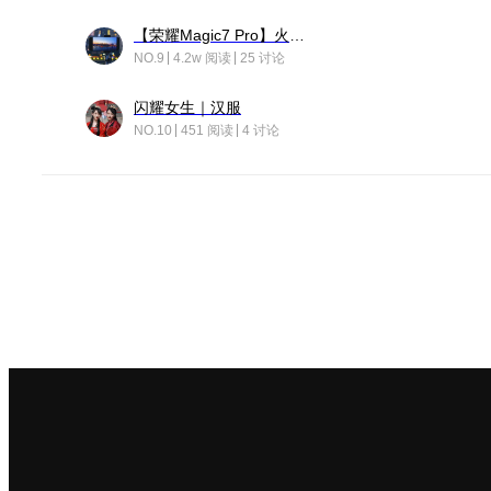
【荣耀Magic7 Pro】火舞惊鸿
NO.9
4.2w 阅读
25 讨论
闪耀女生｜汉服
NO.10
451 阅读
4 讨论