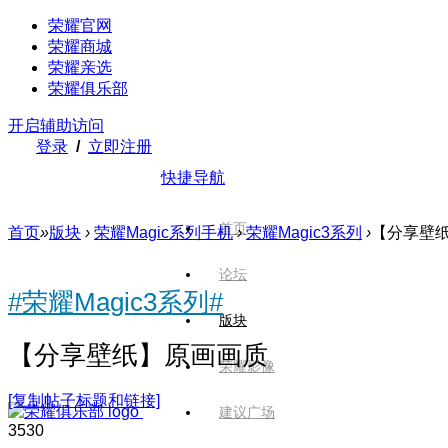
荣耀官网
荣耀商城
荣耀亲选
荣耀俱乐部
开启辅助访问
登录
/
立即注册
快捷导航
首页
首页
»
版块
›
荣耀Magic系列手机
›
荣耀Magic3系列
›
【分享壁
论坛
#荣耀Magic3系列#
版块
【分享壁纸】原画画质
荣耀影像
[复制帖子标题和链接]
建议广场
353
0