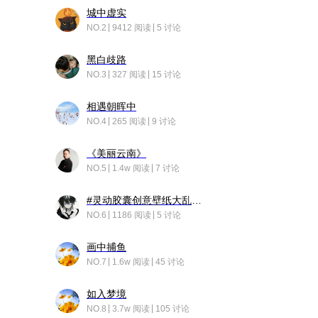
城中虚实
NO.2
9412 阅读
5 讨论
黑白歧路
NO.3
327 阅读
15 讨论
相遇朝晖中
NO.4
265 阅读
9 讨论
《美丽云南》
NO.5
1.4w 阅读
7 讨论
#灵动胶囊创意壁纸大乱斗#脑洞不限形式，灵感不分边界，体验追赛的快乐！
NO.6
1186 阅读
5 讨论
画中捕鱼
NO.7
1.6w 阅读
45 讨论
如入梦境
NO.8
3.7w 阅读
105 讨论