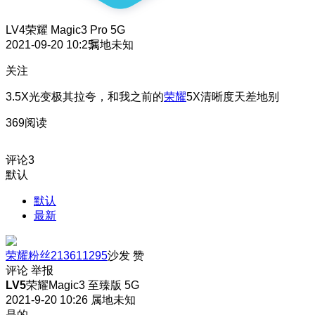
LV4
荣耀 Magic3 Pro 5G
2021-09-20 10:25
属地未知
关注
3.5X光变极其拉夸，和我之前的
荣耀
5X清晰度天差地别
369阅读
评论
3
默认
默认
最新
荣耀粉丝213611295
沙发
赞
评论
举报
LV5
荣耀Magic3 至臻版 5G
2021-9-20 10:26
属地未知
是的