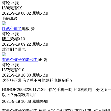
评论
举报
LV6
荣耀9X
2021-9-19 08:02
属地未知
毛病真多
怦然心痛了
地板
赞
评论
举报
版主
荣耀X10
2021-9-19 09:22
属地未知
建议刷全量包
有两个孩子的老和尚
5F
赞
评论
举报
LV7
荣耀X10
2021-9-19 10:30
属地未知
这不很正常吗？总不可能越耗电越多吧？
HONOR2603226117129
:
你的手机一晚上待机耗电百分之五
以上？你都没看明白
2021-9-19 10:38
属地未知
有两个孩子的老和尚
评论
HONOR2603226117129
:
你不懂幽