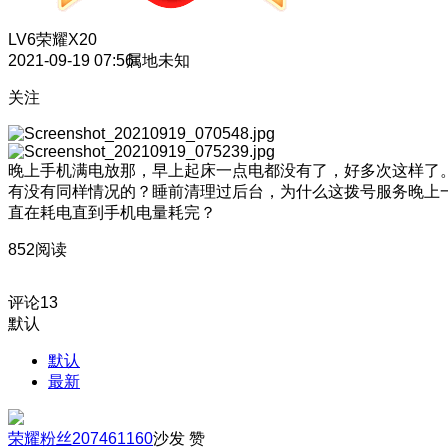
LV6
荣耀X20
2021-09-19 07:56
属地未知
关注
晚上手机满电放那，早上起床一点电都没有了，好多次这样了
有没有同样情况的？睡前清理过后台，为什么这拨号服务晚上
直在耗电直到手机电量耗完？
852阅读
评论
13
默认
默认
最新
荣耀粉丝207461160
沙发
赞