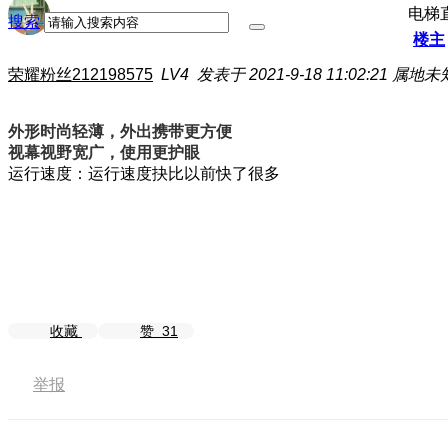
电梯
搜索
楼主
荣耀粉丝212198575
LV4
发表于 2021-9-18 11:02:21
属地未
外形时尚轻薄，外出携带更方便
视幕视野宽广，使用更护眼
运行速度：运行速度抉比以前快了很多
收藏
赞
31
举报