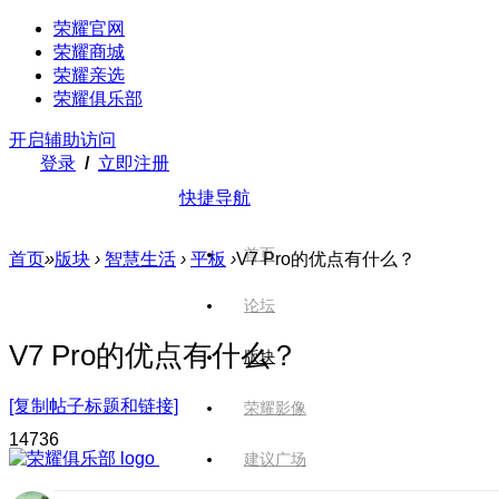
荣耀官网
荣耀商城
荣耀亲选
荣耀俱乐部
开启辅助访问
登录
/
立即注册
快捷导航
首页
首页
»
版块
›
智慧生活
›
平板
›
V7 Pro的优点有什么？
论坛
V7 Pro的优点有什么？
版块
[复制帖子标题和链接]
荣耀影像
1473
6
建议广场