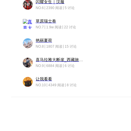
闪耀女生｜汉服
NO.6
2390 阅读
5 讨论
草原瑞士卷
NO.7
1.9w 阅读
22 讨论
艳丽夏荷
NO.8
1807 阅读
15 讨论
喜马拉雅大断崖_西藏旅行日记
NO.9
6884 阅读
6 讨论
让我看看
NO.10
4349 阅读
8 讨论