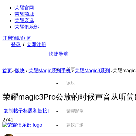
荣耀官网
荣耀商城
荣耀亲选
荣耀俱乐部
开启辅助访问
登录
/
立即注册
快捷导航
首页
首页
»
版块
›
荣耀Magic系列手机
›
荣耀Magic3系列
›
荣耀mag
论坛
荣耀magic3Pro公放的时候声音从听
版块
[复制帖子标题和链接]
荣耀影像
274
1
建议广场