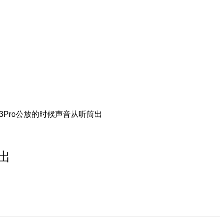
ic3Pro公放的时候声音从听筒出
筒出