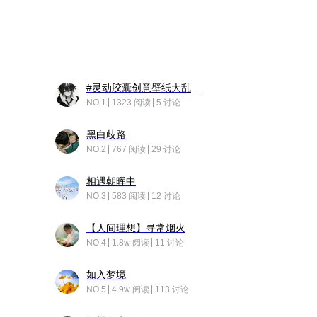
#灵动胶囊创意壁纸大乱斗#脑洞不限形式，灵感不分边界，体验追赛的快乐！
NO.1
1323 阅读
5 讨论
黑白歧路
NO.2
767 阅读
29 讨论
相遇朝晖中
NO.3
583 阅读
12 讨论
【人间理想】寻常烟火
NO.4
1.8w 阅读
11 讨论
如入梦境
NO.5
4.9w 阅读
113 讨论