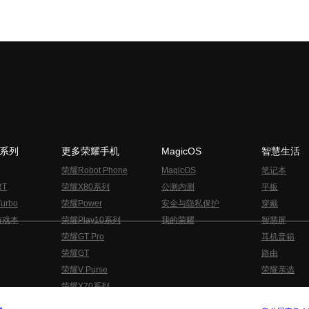
N系列
更多荣耀手机
MagicOS
智慧生活
荣耀Robot Phone
MagicOS
笔记本
RT
荣耀X80系列
公测内测
平板
urbo
荣耀Power
安全与隐私保护
穿戴
游戏本
荣耀Play10系列
我的荣耀
智慧屏
荣耀GT Pro
耳机音箱
荣耀GT
路由
荣耀V Purse
荣耀亲选
荣耀X70系列
与隐私的声明
关于cookies
法律信息