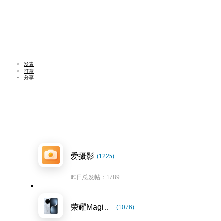
发表
打赏
分享
爱摄影
(1225)
昨日总发帖：1789
荣耀Magic7系列
(1076)