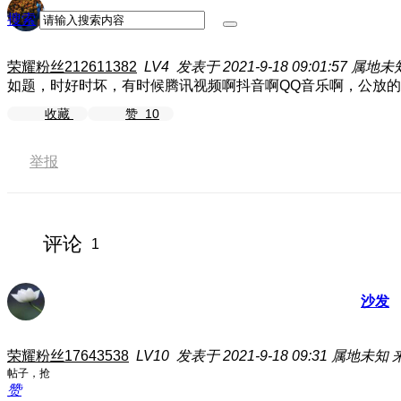
搜索
荣耀粉丝212611382
LV4
发表于 2021-9-18 09:01:57
属地未
如题，时好时坏，有时候腾讯视频啊抖音啊QQ音乐啊，公放
收藏
赞
10
举报
评论
1
沙发
荣耀粉丝17643538
LV10
发表于 2021-9-18 09:31
属地未知
帖子，抢
赞