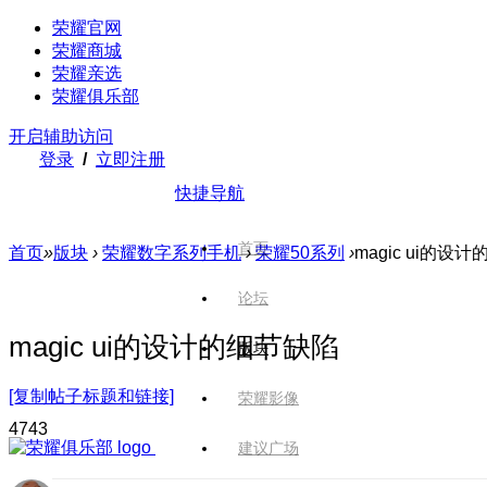
荣耀官网
荣耀商城
荣耀亲选
荣耀俱乐部
开启辅助访问
登录
/
立即注册
快捷导航
首页
首页
»
版块
›
荣耀数字系列手机
›
荣耀50系列
›
magic ui的设
论坛
magic ui的设计的细节缺陷
版块
[复制帖子标题和链接]
荣耀影像
474
3
建议广场