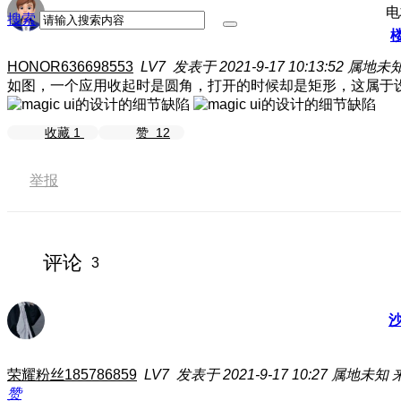
电
搜索
HONOR636698553
LV7
发表于 2021-9-17 10:13:52
属地未
如图，一个应用收起时是圆角，打开的时候却是矩形，这属于
收藏
1
赞
12
举报
评论
3
荣耀粉丝185786859
LV7
发表于 2021-9-17 10:27
属地未知
赞