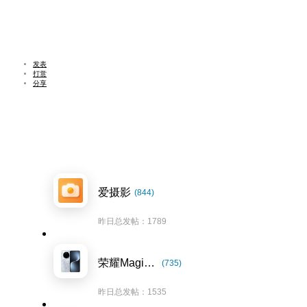
发表
打赏
分享
爱摄影
(844)
昨日总发帖：1789
荣耀Magic7系列
(735)
昨日总发帖：1535