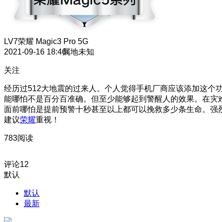
LV7
荣耀 Magic3 Pro 5G
2021-09-16 18:46
属地未知
关注
经历过512大地震的过来人。个人觉得手机厂商应该添加这个
能哪怕不是百分百准确。但至少能够起到警醒人的效果。在灾
面前哪怕是提前预警十秒甚至以上都可以挽救多少条生命。强
建议
荣耀
重视！
783阅读
评论
12
默认
默认
最新